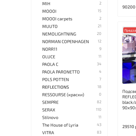
2
MIH
90200
15
MOOOI
2
MOOOI carpets
21
MUUTO
Предза
20
NEMOLIGHTNING
12
NORMAN COPENHAGEN
9
NORR11
11
OLUCE
34
PAOLA C
4
PAOLA PARONETTO
7
POLS POTTEN
18
REFLECTIONS
Подсв
0
RESSOURSE (краски)
REFLE
82
black/
SEMPRE
90х90
110
SERAX
11
Stilnovo
43
The House of Lyria
29510 
83
VITRA