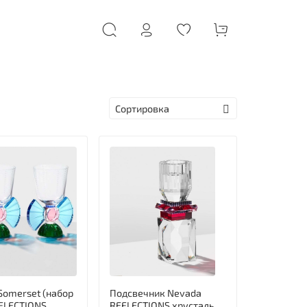
Somerset (набор
Подсвечник Nevada
EFLECTIONS
REFLECTIONS хрусталь