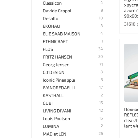
4
Classicon
хруст
azure/
9
Davide Groppi
90х90
10
Desalto
31610 
8
EKOHALI
4
ELIE SAAB MAISON
1
ETHNICRAFT
34
FLOS
20
FRITZ HANSEN
71
Georg Jensen
8
G.T.DESIGN
3
Iconic Pineapple
17
IVANOREDAELLI
2
KASTHALL
15
GUBI
Подно
12
LIVING DIVANI
REFLE
15
Louis Poulsen
clear/
2
la
LUMINA
26
MAD et LEN