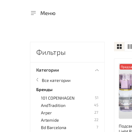
Меню
Фильтры
Предза
Категории
Все категории
Бренды
51
101 COPENHAGEN
45
AndTradition
27
Arper
22
Artemide
Подсве
7
Bd Barcelona
Light 