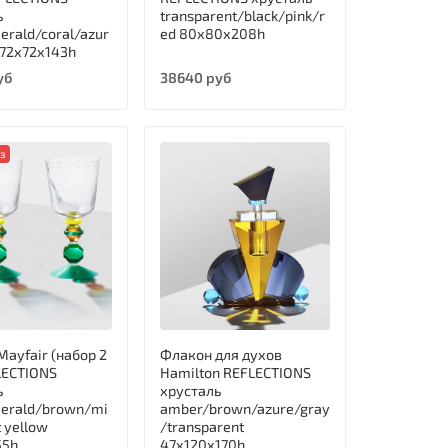
ь
transparent/black/pink/r
erald/coral/azur
ed 80х80х208h
 72х72х143h
уб
38640 руб
аз
ayfair (набор 2
Флакон для духов
LECTIONS
Hamilton REFLECTIONS
ь
хрусталь
merald/brown/mi
amber/brown/azure/gray
t yellow
/transparent
55h
47х120х170h