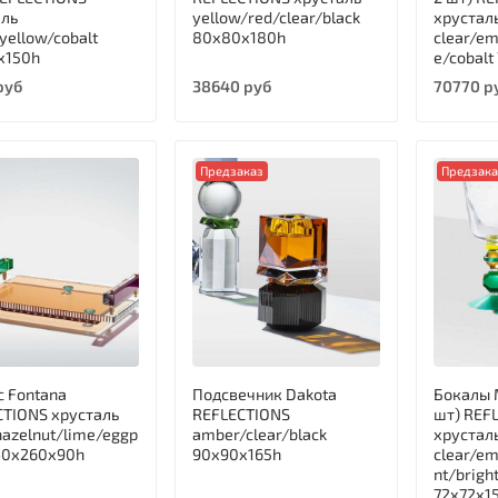
аль
yellow/red/clear/black
хрустал
yellow/cobalt
80х80х180h
clear/em
х150h
e/cobalt
руб
38640 руб
70770 р
Предзаказ
Предзак
с Fontana
Подсвечник Dakota
Бокалы M
CTIONS хрусталь
REFLECTIONS
шт) REF
hazelnut/lime/eggp
amber/clear/black
хрустал
nt 440х260х90h
90х90х165h
clear/e
nt/brigh
72х72х1