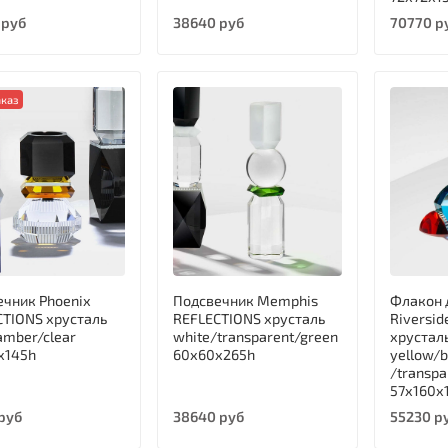
 руб
38640 руб
70770 р
каз
ечник Phoenix
Подсвечник Memphis
Флакон 
CTIONS хрусталь
REFLECTIONS хрусталь
Riversi
amber/clear
white/transparent/green
хрустал
х145h
60х60х265h
yellow/
/transpa
57х160х
руб
38640 руб
55230 р