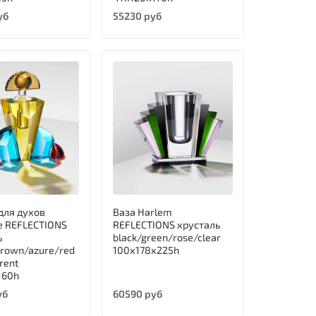
уб
55230 руб
для духов
Ваза Harlem
de REFLECTIONS
REFLECTIONS хрусталь
ь
black/green/rose/clear
brown/azure/red
100х178х225h
rent
160h
уб
60590 руб