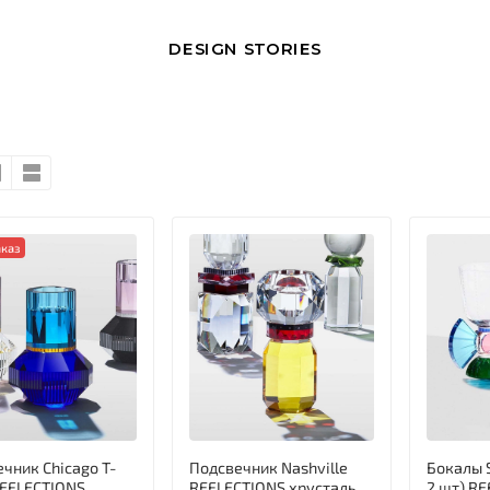
DESIGN STORIES
каз
чник Chicago T-
Подсвечник Nashville
Бокалы 
REFLECTIONS
REFLECTIONS хрусталь
2 шт) R