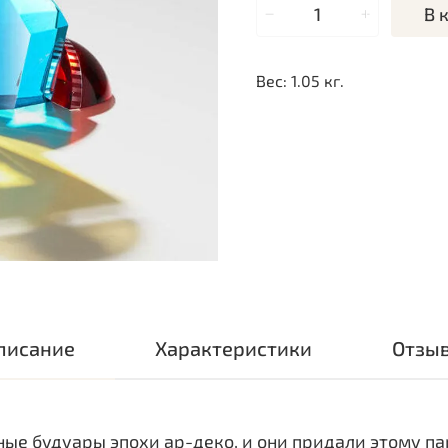
В 
Вес: 1.05 кг.
писание
Характеристики
Отзы
ные будуары эпохи ар-деко, и они придали этому 