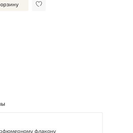
корзину
вы
парфюмерному флакону