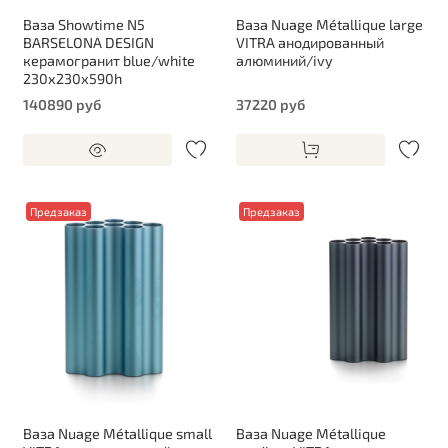
Ваза Showtime N5
Ваза Nuage Métallique large
BARSELONA DESIGN
VITRA анодированный
керамогранит blue/white
алюминий/ivy
230х230х590h
140890 руб
37220 руб
Предзаказ
Предзаказ
Ваза Nuage Métallique small
Ваза Nuage Métallique