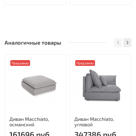
Аналогичные товары
Предзаказ
Предзаказ
Диван Macchiato,
Диван Macchiato,
османский
угловой
161696 руб
347386 руб