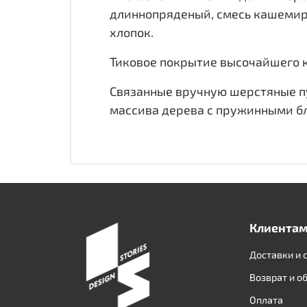
длиннопряденый, смесь кашемира
хлопок.
Тиковое покрытие высочайшего к
Связанные вручную шерстяные пу
массива дерева с пружинными бло
Клиента
Доставки и 
Возврат и о
Оплата