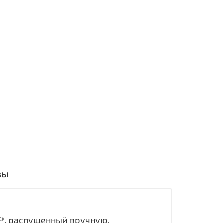
вы
r®, распущенный вручную,