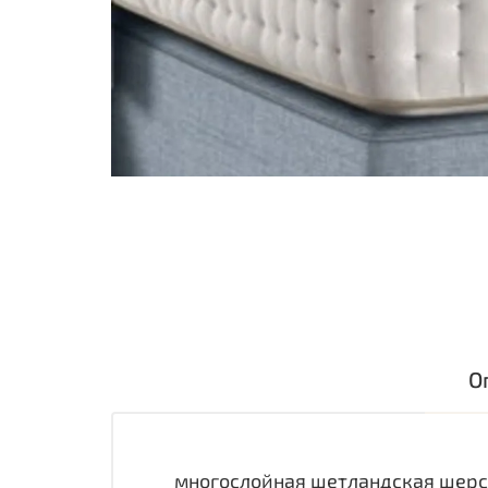
О
многослойная шетландская шерст