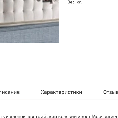
Вес: кг.
писание
Характеристики
Отзы
ь и хлопок, австрийский конский хвост Moosburge