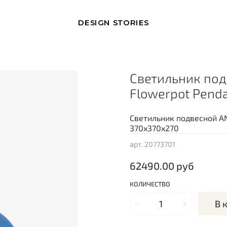
DESIGN STORIES
Cветильник по
Flowerpot Pend
Cветильник подвесной A
370x370x270
арт.
20773701
62490.00 руб
КОЛИЧЕСТВО
В 